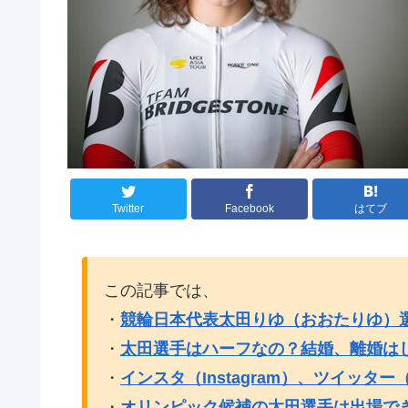
Twitter
Facebook
はてブ
この記事では、
・
競輪日本代表太田りゆ（おおたりゆ）
・
太田選手はハーフなの？結婚、離婚は
・
インスタ（Instagram）、ツイッター（
・
オリンピック候補の太田選手は出場で