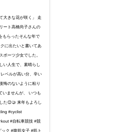
て大きな花が咲く」 走
リート高橋尚子さんの
力をもらったそんな年で
ックに出たいと書いてあ
スポーツ少女でした。
しい人生で、素晴らし
すレベルが高い分、辛い
後悔のないように粘り
ていませんが、 いつも
😉🤝 来年もよろし
ng #cyclist
t #workout #自転車競技 #競
ック #腹筋女子 #筋ト