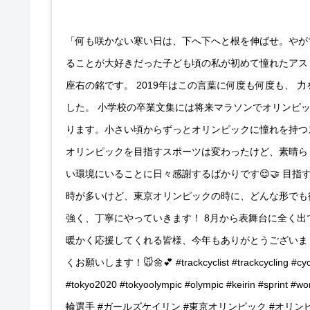
「何も咲かない寒い日は、下へ下へと根を伸ばせ。やが
ることが大好きだった子ども頃の私が初めて憧れたアス
座右の銘です。 2019年はこの言葉に何度も何度も、 
した。 小学校の卒業文集には将来マラソンでオリンピ
ります。小さい頃からずっとオリンピックに憧れを持つ
オリンピックを目指すスポーツは変わったけど、素晴ら
い環境にいることに日々感謝するばかりです😌🤝 目指
時が多いけど、東京オリンピックの時に、どんな形でも
強く、丁寧にやっていきます！ 8月から表舞台に全く出
暖かく応援してくれる皆様、今年もありがとうございました
くお願いします！🐭🌼💕 #trackcyclist #trackcycling #cycli
#tokyo2020 #tokyoolympic #olympic #keirin #sprin
輪選手 #ガールズケイリン #東京オリンピック #オリンピ