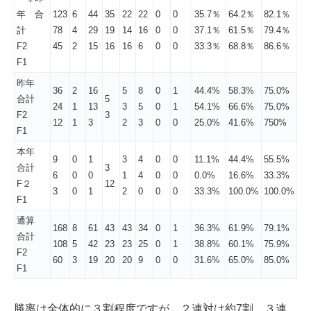
年 合
123
6
44
35
22
22
0
0
35.7％
64.2％
82.1％
計
78
4
29
19
14
16
0
0
37.1％
61.5％
79.4％
F2
45
2
15
16
16
6
0
0
33.3％
68.8％
86.6％
F1
昨年
36
2
16
5
8
0
1
44.4%
58.3%
75.0%
合計
5
24
1
13
3
5
0
1
54.1%
66.6%
75.0%
F2
3
12
1
3
2
3
0
0
25.0%
41.6%
750%
F1
本年
9
0
1
3
4
0
0
11.1%
44.4%
55.5%
合計
3
6
0
0
1
4
0
0
0.0%
16.6%
33.3%
F２
12
3
0
1
2
0
0
0
33.3%
100.0%
100.0%
F1
通算
168
8
61
43
43
34
0
1
36.3%
61.9%
79.1%
合計
108
5
42
23
23
25
0
1
38.8%
60.1%
75.9%
F2
60
3
19
20
20
9
0
0
31.6%
65.0%
85.0%
F1
勝率は全体的に３割程度ですが、２連対は約7割、３連