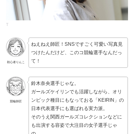
T
ねえねえ師匠！SNSですごく可愛い写真見
つけたんだけど、このコ競輪選手なんだっ
て！
初心者りんこ
鈴木奈央選手じゃな。
ガールズケイリンでも活躍しながら、オリ
ンピック種目にもなっておる「KEIRIN」の
競輪師匠
日本代表選手にも選ばれる実力派。
そのうえ関西ガールズコレクションなどに
も出演する容姿で大注目の女子選手じゃ
の。