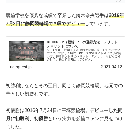
競輪学校を優秀な成績で卒業した鈴木奈央選手は
2016年
7月2日に静岡競輪場でA級でデビュー
しています。
KEIRIN.JP（競輪JP）の登録方法、メリット・
デメリットについて
KEIRIN.JP（競輪JP）の登録や投票方法、おトクな使い
方について詳しく解説。PC、スマホサイトやアプリの使
い方、競輪ドットJPのメリット、デメリットなどもご紹
介しているので参考にしてください！
ridequest.jp
2021.04.12
初勝利はなんとその翌日、同じく静岡競輪場。地元での
華々しい初勝利です。
初優勝は2016年7月24日に平塚競輪場。
デビューした同
月に初勝利、初優勝
という実力を競輪ファンに見せつけ
ました。