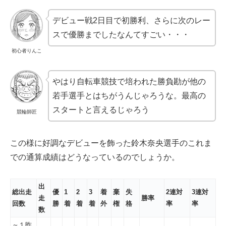
デビュー戦2日目で初勝利、さらに次のレー
スで優勝までしたなんてすごい・・・
初心者りんこ
やはり自転車競技で培われた勝負勘が他の
若手選手とはちがうんじゃろうな。最高の
スタートと言えるじゃろう
競輪師匠
この様に好調なデビューを飾った鈴木奈央選手のこれま
での通算成績はどうなっているのでしょうか。
出
総出走
優
1
2
3
着
棄
失
2連対
3連対
走
勝率
回数
勝
着
着
着
外
権
格
率
率
数
～１昨