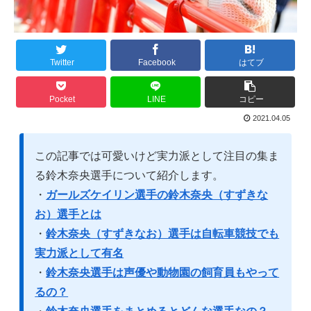
Twitter
Facebook
はてブ
Pocket
LINE
コピー
2021.04.05
この記事では可愛いけど実力派として注目の集ま
る鈴木奈央選手について紹介します。
・
ガールズケイリン選手の鈴木奈央（すずきな
お）選手とは
・
鈴木奈央（すずきなお）選手は自転車競技でも
実力派として有名
・
鈴木奈央選手は声優や動物園の飼育員もやって
るの？