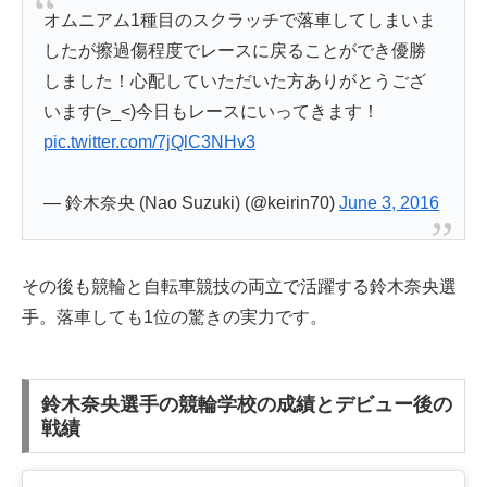
オムニアム1種目のスクラッチで落車してしまいま
したが擦過傷程度でレースに戻ることができ優勝
しました！心配していただいた方ありがとうござ
います(>_<)今日もレースにいってきます！
pic.twitter.com/7jQlC3NHv3
— 鈴木奈央 (Nao Suzuki) (@keirin70)
June 3, 2016
その後も競輪と自転車競技の両立で活躍する鈴木奈央選
手。落車しても1位の驚きの実力です。
鈴木奈央選手の競輪学校の成績とデビュー後の
戦績