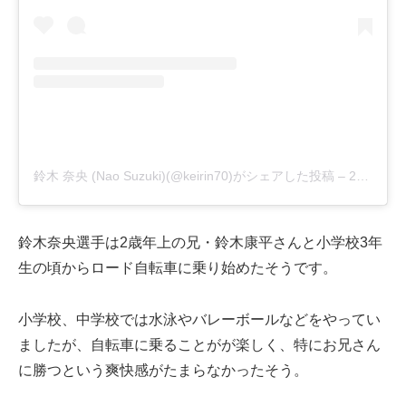
鈴木 奈央 (Nao Suzuki)(@keirin70)がシェアした投稿
–
2019年 7月月13日午後5時49分PDT
鈴木奈央選手は2歳年上の兄・鈴木康平さんと小学校3年
生の頃からロード自転車に乗り始めたそうです。
小学校、中学校では水泳やバレーボールなどをやってい
ましたが、自転車に乗ることがが楽しく、特にお兄さん
に勝つという爽快感がたまらなかったそう。