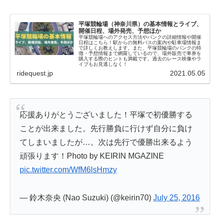
平塚競輪場（神奈川県）の基本情報とライブ、
開催日程、場外発売、予想ほか
平塚競輪場へのアクセス方法やバンクの詳細情報や開催
日程はこちら！駅からの無料バスの案内や駐車場情報ま
で詳しくお教えします。また、平塚競輪場のバンクの特
徴・予想情報まで網羅しているので、場外販売で車券を
購入する際のヒントも満載です。過去のレース映像やラ
イブもお見逃しなく！
ridequest.jp
2021.05.05
応援ありがとうございました！平塚で初優勝する
ことが出来ました。先行勝負に行けず自分に負け
てしまいましたが…。次は先行で優勝出来るよう
頑張ります！Photo by KEIRIN MGAZINE
pic.twitter.com/WfM6lsHmzy
— 鈴木奈央 (Nao Suzuki) (@keirin70)
July 25, 2016