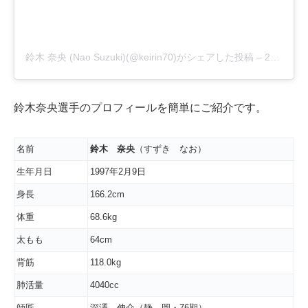
鈴木 奈央 (Nao Suzuki)(@keirin70)がシェアした投稿
–
2020年 4月月17日午後6時34分PDT
鈴木奈央選手のプロフィールを簡単にご紹介です。
名前
鈴木 奈央
（すずき なお）
生年月日
1997年2月9日
身長
166.2cm
体重
68.6kg
太もも
64cm
背筋
118.0kg
肺活量
4040cc
師匠
深澤 伸介（静 岡・76期）