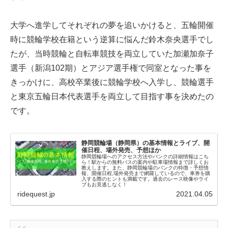
大学へ進学してそれぞれの夢を追いかけると、五輪開催
時に競輪学校在籍という逆算に悩んだ鈴木奈央選手でし
たが、当時競輪と自転車競技を両立していた加瀬加奈子
選手（新潟102期）とアジア選手権で同室となった事を
きっかけに、高校卒業後に競輪学校へ入学し、競輪選手
と東京五輪日本代表選手を両立して目指す事を決めたの
です。
静岡競輪場（静岡県）の基本情報とライブ、開
催日程、場外発売、予想ほか
静岡競輪場へのアクセス方法やバンクの詳細情報はこち
ら！駅からの無料バスの案内や駐車場情報まで詳しくお
教えします。また、静岡競輪場のバンクの特徴・予想情
報、開催日程,場外発売まで網羅しているので、車券を購
入する際のヒントも満載です。過去のレース映像やライ
ブもお見逃しなく！
ridequest.jp
2021.04.05