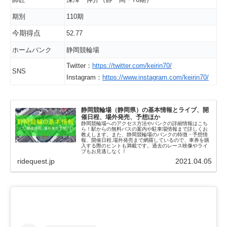
期別
110期
今期得点
52.77
ホームバンク
静岡競輪場
Twitter：
https://twitter.com/keirin70/
SNS
Instagram：
https://www.instagram.com/keirin70/
静岡競輪場（静岡県）の基本情報とライブ、開
催日程、場外発売、予想ほか
静岡競輪場へのアクセス方法やバンクの詳細情報はこち
ら！駅からの無料バスの案内や駐車場情報まで詳しくお
教えします。また、静岡競輪場のバンクの特徴・予想情
報、開催日程,場外発売まで網羅しているので、車券を購
入する際のヒントも満載です。過去のレース映像やライ
ブもお見逃しなく！
ridequest.jp
2021.04.05