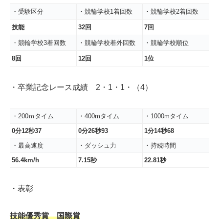
・受験区分
・競輪学校1着回数
・競輪学校2着回数
技能
32回
7回
・競輪学校3着回数
・競輪学校着外回数
・競輪学校順位
8回
12回
1位
・卒業記念レース成績 2・1・1・（4）
・200ｍタイム
・400mタイム
・1000mタイム
0分12秒37
0分26秒93
1分14秒68
・最高速度
・ダッシュ力
・持続時間
56.4km/h
7.15秒
22.81秒
・表彰
技能優秀賞 国際賞