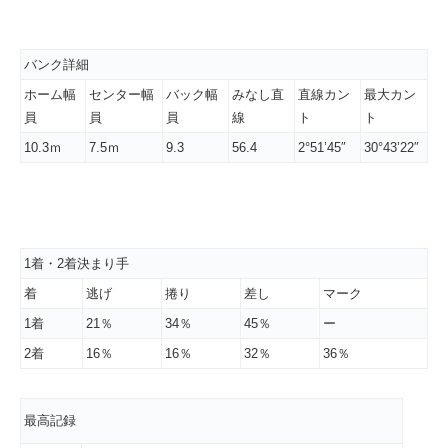
バンク詳細
ホーム幅
センター幅
バック幅
みなし直
直線カン
最大カン
員
員
員
線
ト
ト
10.3ｍ
7.5ｍ
9.3
56.4
2°51’45″
30°43’22″
1着・2着決まり手
着
逃げ
捲り
差し
マーク
1着
21％
34％
45％
ー
2着
16％
16％
32％
36％
最高記録