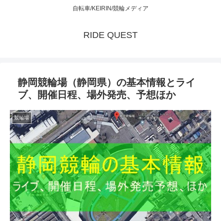
自転車/KEIRIN/競輪メディア
RIDE QUEST
静岡競輪場（静岡県）の基本情報とライ
ブ、開催日程、場外発売、予想ほか
競輪場