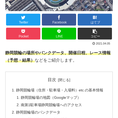
Twitter
Facebook
はてブ
Pocket
LINE
コピー
2021.04.05
静岡競輪
の場所やバンクデータ、開催日程、レース情報
（予想・結果）
などをご紹介します。
目次
静岡競輪場（住所・駐車場・入場料）etc.の基本情報
静岡競輪場の地図（Googleマップ）
南第1駐車場静岡競輪場へのアクセス
静岡競輪場のバンクデータ