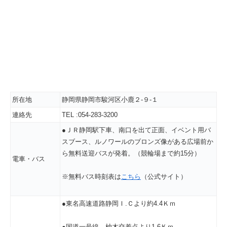
所在地
静岡県静岡市駿河区小鹿２‐９‐１
連絡先
TEL :
054-283-3200
●
ＪＲ静岡駅下車、南口を出て正面、イベント用バ
スブース、ルノワールのブロンズ像がある広場前か
ら無料送迎バスが発着。（競輪場まで約15分）
電車・バス
※無料バス時刻表は
こちら
（公式サイト）
●東名高速道路静岡Ｉ.Ｃより約4.4Ｋｍ
●国道一号線、柚木交差点より1.6Ｋｍ