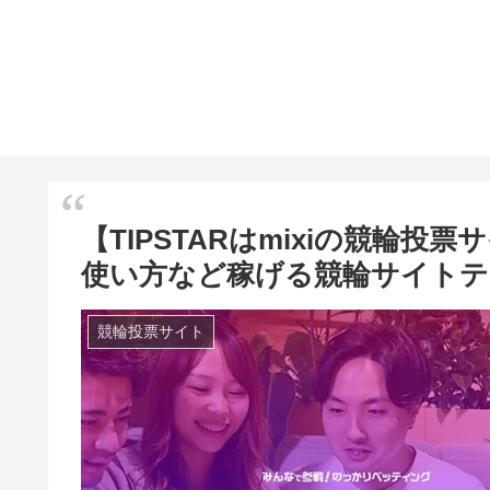
【TIPSTARはmixiの競輪
使い方など稼げる競輪サイトテ
競輪投票サイト