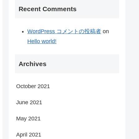
Recent Comments
WordPress コメントの投稿者
on
Hello world!
Archives
October 2021
June 2021
May 2021
April 2021