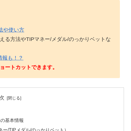
方法や使い方
える方法やTIPマネー/メダル/のっかりベットな
情報も！？
ショートカットできます。
次
Rの基本情報
ネー/TIPメダル/のっかりベット）