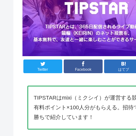
Twitter
Facebook
はてブ
TIPSTARはmixi（ミクシイ）が運営
有料ポイント×100人分がもらえる。招
勝ちで紹介しています！