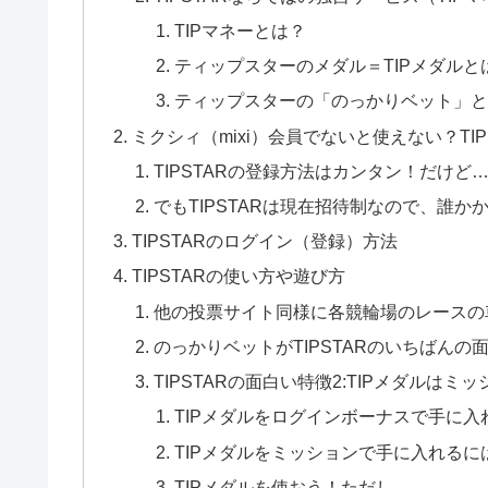
TIPマネーとは？
ティップスターのメダル＝TIPメダルと
ティップスターの「のっかりベット」
ミクシィ（mixi）会員でないと使えない？T
TIPSTARの登録方法はカンタン！だけど
でもTIPSTARは現在招待制なので、誰
TIPSTARのログイン（登録）方法
TIPSTARの使い方や遊び方
他の投票サイト同様に各競輪場のレースの
のっかりベットがTIPSTARのいちばんの
TIPSTARの面白い特徴2:TIPメダルは
TIPメダルをログインボーナスで手に
TIPメダルをミッションで手に入れるに
TIPメダルを使おう！ただし…