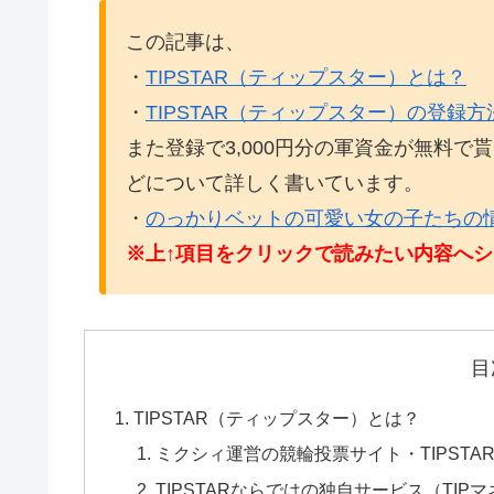
この記事は、
・
TIPSTAR（ティップスター）とは？
・
TIPSTAR（ティップスター）の登録
また登録で3,000円分の軍資金が無料で貰
どについて詳しく書いています。
・
のっかりベットの可愛い女の子たちの
※上↑項目をクリックで読みたい内容へ
目
TIPSTAR（ティップスター）とは？
ミクシィ運営の競輪投票サイト・TIPSTA
TIPSTARならではの独自サービス（TIPマ