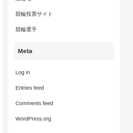
競輪投票サイト
競輪選手
Meta
Log in
Entries feed
Comments feed
WordPress.org