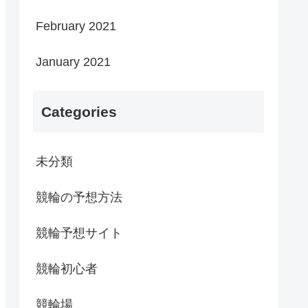
February 2021
January 2021
Categories
未分類
競輪の予想方法
競輪予想サイト
競輪初心者
競輪場