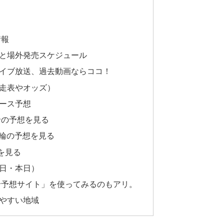
情報
と場外発売スケジュール
イブ放送、過去動画ならココ！
走表やオッズ）
ース予想
輪の予想を見る
輪の予想を見る
想を見る
日・本日）
輪予想サイト」を使ってみるのもアリ。
やすい地域