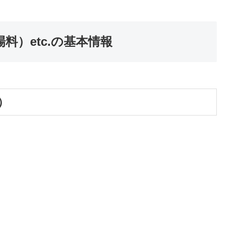
料）etc.の基本情報
）