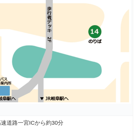
速道路一宮ICから約30分