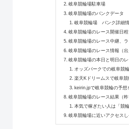
岐阜競輪場駐車場
岐阜競輪場のバンクデータ
岐阜競輪場 バンク詳細
岐阜競輪場のレース開催日程
岐阜競輪場のレース中継、ラ
岐阜競輪場のレース情報（出
岐阜競輪場の本日と明日のレ
オッズパークでの岐阜競
楽天Kドリームスで岐阜競
keirin.jpで岐阜競輪の予
岐阜競輪場のレース結果（昨
本気で稼ぎたい人は「競
岐阜競輪場に近いアクセスし