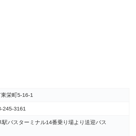
東栄町5-16-1
8-245-3161
阜駅バスターミナル14番乗り場より送迎バス