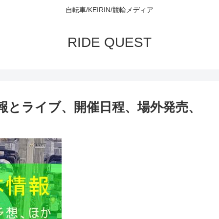
自転車/KEIRIN/競輪メディア
RIDE QUEST
報とライブ、開催日程、場外発売、