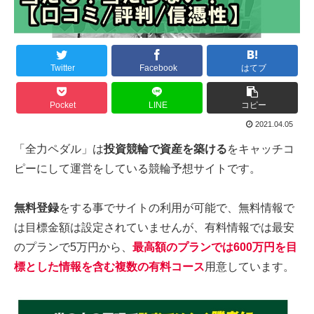
Twitter
Facebook
はてブ
Pocket
LINE
コピー
2021.04.05
「全力ペダル」は
投資競輪で資産を築ける
をキャッチコ
ピーにして運営をしている競輪予想サイトです。
無料登録
をする事でサイトの利用が可能で、無料情報で
は目標金額は設定されていませんが、有料情報では最安
のプランで5万円から、
最高額のプランでは600万円を目
標とした情報を含む複数の有料コース
用意しています。