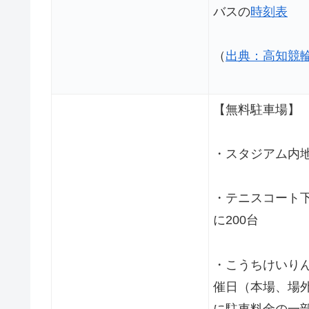
バスの
時刻表
（
出典：高知競
【無料駐車場
・スタジアム内地
・テニスコート
に200台
・こうちけいり
催日（本場、場
に駐車料金の一