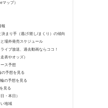
leマップ）
情報
決まり手（逃げ/差し/まくり）の傾向
程と場外発売スケジュール
、ライブ放送、過去動画ならココ！
出走表やオッズ）
レース予想
輪の予想を見る
競輪の予想を見る
想を見る
昨日・本日）
すい地域