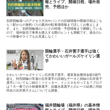
報とライブ、開催日程、場外発
売、予想ほか
別府競輪場へのアクセス方法やバンクの詳細情報や開催日程はこち
ら！駅からの無料バスの案内や駐車場情報まで詳しくお教えしま
す。また、別府競輪場のバンクの特徴・予想情報まで網羅している
ので、場外販売で車券を購入する際のヒントも満載です。過去のレ
ース映像やライブもお見逃しなく！
競輪選手・石井寛子選手は強く
未分類
てかわいいガールズケイリン選
手
かわいいガールズケイリン石井寛子選手。通算賞金獲得金額1億円
超え、特別競輪の常連の石井選手の詳細なデータと姉妹の石井貴子
選手についてもご紹介！ツイッター、インスタをやってる？ブログ
は？大一番での小林優香選手、佐藤水菜選手とのレース結果に同姓
同名の石井寛子さんについても調査。
福井競輪場（福井県）の基本情
未分類