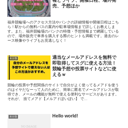
報とライブ、開催日程、場外発
売、予想ほか
福井競輪場へのアクセス方法やバンクの詳細情報や開催日程はこち
ら！駅からの無料バスの案内や駐車場情報まで詳しくお教えしま
す。また、福井競輪場のバンクの特徴・予想情報まで網羅している
ので、場外販売で車券を購入する際のヒントも満載です。過去のレ
ース映像やライブもお見逃しなく！
適当なメールアドレスを無料で
未分類
即取得してスグに使える方法！
競輪予想や投票サイトなどに使
えるｗ
競輪の投票や予想関係のサイトで自分がよく使ってるメアドを使う
のはイヤだなーって人のために、簡単に匿名でメールアドレスが取
得でき、メールの機能が無料で使える便利なサービスがあります。
それが、 捨てメアド【メルアドぽいぽい】 で...
Hello world!
未分類